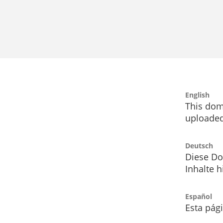
English
This dom
uploaded
Deutsch
Diese Do
Inhalte h
Español
Esta pág