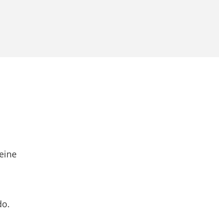
eine
do.